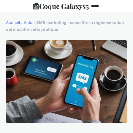
📰
Coque Galaxys5
Accueil
›
Actu
›
SMS marketing : connaître la réglementation
qui encadre cette pratique