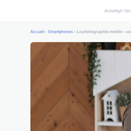
Actu
High Tec
Accueil
›
Smartphones
›
La photographie mobile : com