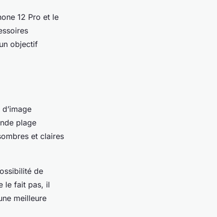
one 12 Pro et le
essoires
un objectif
é d’image
ande plage
sombres et claires
ssibilité de
e fait pas, il
une meilleure