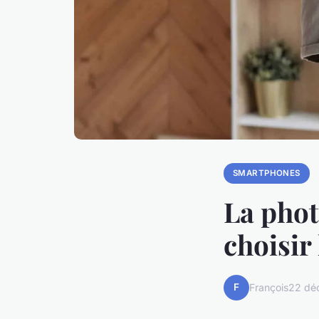
SMARTPHONES
La pho
choisir 
F
François
22 dé