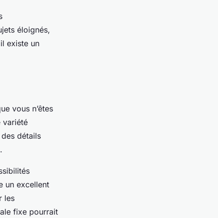
s
jets éloignés,
l existe un
 que vous n’êtes
 variété
des détails
.
sibilités
e un excellent
 les
le fixe pourrait