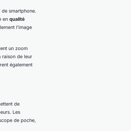
if de smartphone.
e en
qualité
plement l’image
rent un zoom
 raison de leur
frent également
ettent de
leurs. Les
oscope de poche,