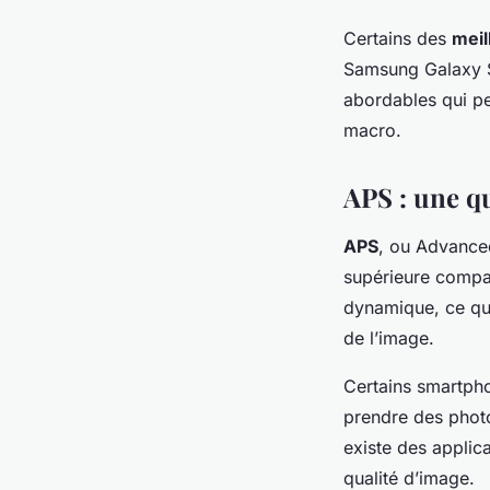
Certains des
meil
Samsung Galaxy S
abordables qui pe
macro.
APS : une q
APS
, ou Advanced
supérieure compa
dynamique, ce qui 
de l’image.
Certains smartp
prendre des photo
existe des applic
qualité d’image.