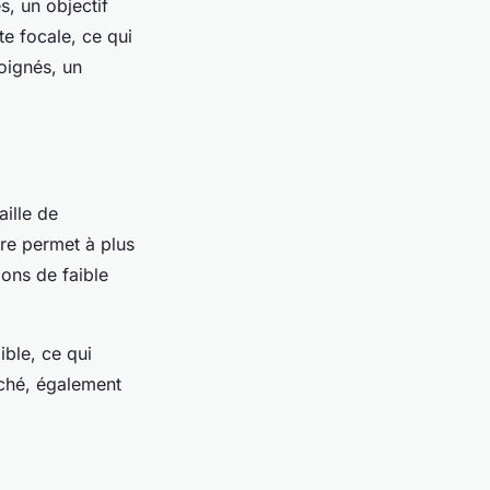
, un objectif
te focale, ce qui
oignés, un
aille de
ure permet à plus
ions de faible
ble, ce qui
rché, également