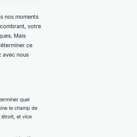
ons nos moments
encombrant, votre
ques. Mais
déterminer ce
z avec nous
terminer quel
rmine le champ de
étroit, et vice